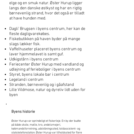
elge og en smuk natur. Øster Hurup ligger
langs den danske østkyst og har en rigtig
børnevenlig strand, hvor det også er tilladt
at have hunden med.
Dagli’ Brugsen i byens centrum, her kan de
fleste dagligvarekøbes.
Fiskebutikken på haven byder på mange
slags lækker fisk.
Vaffelhuseter placeret byens centrum og
laver hjemmelavet is samt guf.
Udkigstårn i byens centrum
Feriecenter Øster Hurup med vandland og
udlejning af ferieboliger i byens centrum
Styret, byens lokale bar i centrum
Legeland i centrum
Stranden, børnevenlig og i gåafstand
Lille Vildmose, natur og dyreliv lidt uden for
byen
Byens historie
Øster Hurup var oprindeligt et fiskerleje. En by der budte
på både skole, mølle, kro, andelsmejeri,
købmandsforretning, udskibningssted, toldassistent- og
statstelefonstation. Øster Hurup var tilholdssted for flere