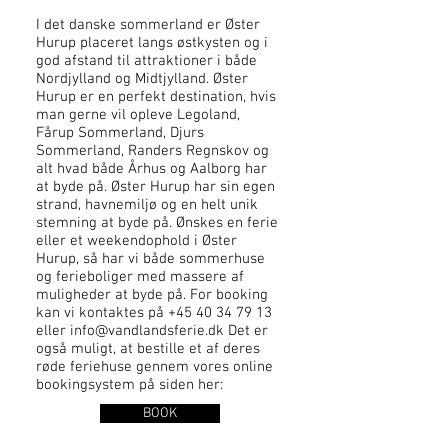
I det danske sommerland er Øster
Hurup placeret langs østkysten og i
god afstand til attraktioner i både
Nordjylland og Midtjylland. Øster
Hurup er en perfekt destination, hvis
man gerne vil opleve Legoland,
Fårup Sommerland, Djurs
Sommerland, Randers Regnskov og
alt hvad både Århus og Aalborg har
at byde på. Øster Hurup har sin egen
strand, havnemiljø og en helt unik
stemning at byde på. Ønskes en ferie
eller et weekendophold i Øster
Hurup, så har vi både sommerhuse
og ferieboliger med massere af
muligheder at byde på. For booking
kan vi kontaktes på
+45 40 34 79 13
eller
info@vandlandsferie.dk
Det er
også muligt, at bestille et af deres
røde feriehuse gennem vores online
bookingsystem på siden her:
BOOK