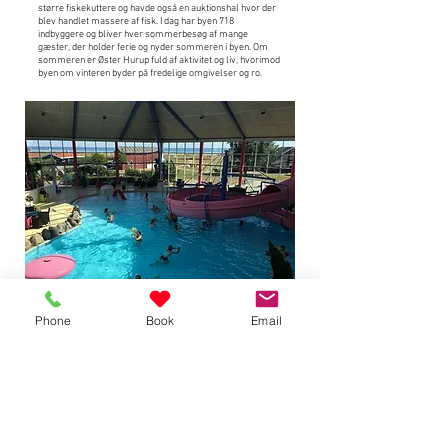
større fiskekuttere og havde også en auktionshal hvor der
blev handlet massere af fisk. I dag har byen 718
indbyggere og bliver hver sommerbesøg af mange
gæster, der holder ferie og nyder sommeren i byen. Om
sommeren er Øster Hurup fuld af aktivitet og liv, hvorimod
byen om vinteren byder på fredelige omgivelser og ro.
Phone
Book
Email