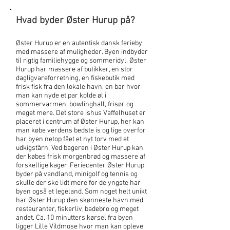
Hvad byder Øster Hurup på?
Øster Hurup er en autentisk dansk ferieby
med massere af muligheder. Byen indbyder
til rigtig familiehygge og sommeridyl. Øster
Hurup har massere af butikker, en stor
dagligvareforretning, en fiskebutik med
frisk fisk fra den lokale havn, en bar hvor
man kan nyde et par kolde øl i
sommervarmen, bowlinghall, frisør og
meget mere. Det store ishus Vaffelhuset er
placeret i centrum af Øster Hurup, her kan
man købe verdens bedste is og lige overfor
har byen netop fået et nyt torv med et
udkigstårn. Ved bageren i Øster Hurup kan
der købes frisk morgenbrød og massere af
forskellige kager. Feriecenter Øster Hurup
byder på vandland, minigolf og tennis og
skulle der ske lidt mere for de yngste har
byen også et legeland. Som noget helt unikt
har Øster Hurup den skønneste havn med
restauranter, fiskerliv, badebro og meget
andet. Ca. 10 minutters kørsel fra byen
ligger Lille Vildmose hvor man kan opleve